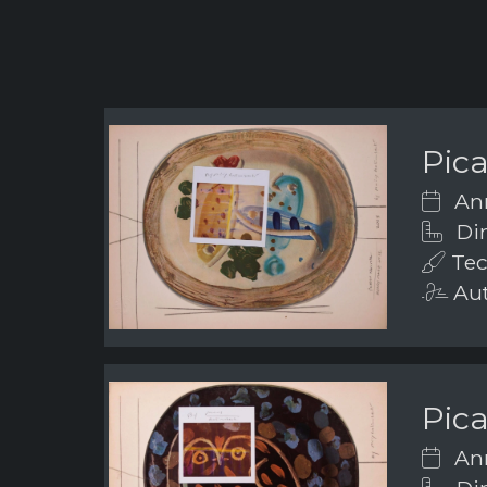
Pic
Ann
Dim
Tec
Aut
Pic
Ann