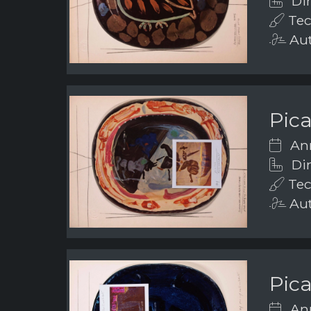
Dim
Tec
Aut
Pic
Ann
Dim
Tec
Aut
Pic
Ann