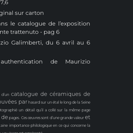
7,6
ginal sur carton
ns le catalogue de l’exposition
nte trattenuto - pag 6
zio Galimberti, du 6 avril au 6
authentication de Maurizio
catalogue de céramiques de
es d’un
ouvées par
hasard sur un étal le long de la Seine
tographié un détail qu’il a collé sur la même page
a de
et
pages.
Ces œuvres sont d’une grande valeur
rtaine importance philologique en ce qui concerne la