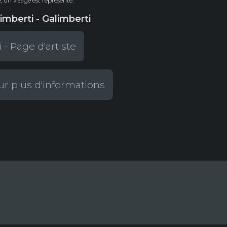
 un visage est représenté.
imberti - Galimberti
 - Page d'artiste
r plus d'informations