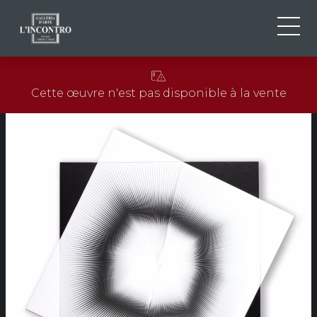
QUI SOMMES-NOU
IT
Cette œuvre n'est pas disponible à la vente
EN
NEWS ED EVENTS
FR
ARTISTES ET ŒUVRES
EXPOSITIONS
CONTACTS