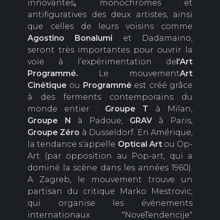
innovantes
,
monochromes et
antifiguratives des deux artistes, ainsi
que celles de leurs voisins comme
Agostino Bonalumi
et Dadamaino,
seront très importantes pour ouvrir la
voie à l’expérimentation de
l’Art
Programmé.
Le mouvement
Art
Cinétique
ou
Programmé
est créé grâce
à des ferments contemporains du
monde entier :
Groupe
T
à Milan,
Groupe
N
à Padoue,
GRAV
à Paris,
Groupe Zéro
à Dusseldorf. En Amérique,
la tendance s’appelle
Optical Art
ou Op-
Art (par opposition au Pop-art, qui a
dominé la scène dans les années 1960).
A Zagreb, le mouvement trouve un
partisan du critique Marko Mestrovic,
qui organise les événements
internationaux "NoveTendencije"