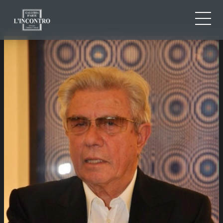
QUI SOMMES-NOU
IT
EN
NEWS ED EVENTS
FR
ARTISTES ET ŒUVRES
EXPOSITIONS
CONTACTS