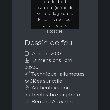
par le droit
d'auteur (icône de
verrouillage dans
le coin supérieur
droit pour y
accéder)
Dessin de feu
Année : 2010
Dimensions : cm
30x30
Technique : allumettes
brûlées sur toile
Authentification :
authenticatio sur photo
de Bernard Aubertin