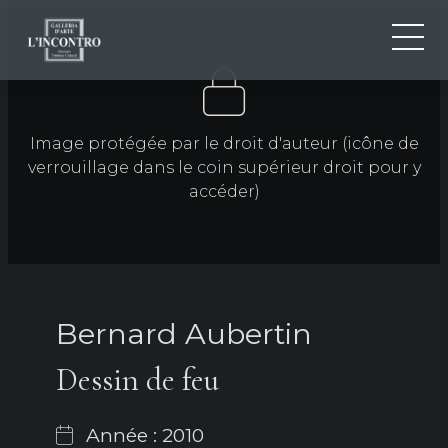
QUI SOMMES-NOU
IT
EN
NEWS ED EVENTS
Image protégée par le droit d'auteur (icône de
FR
verrouillage dans le coin supérieur droit pour y
ARTISTES ET ŒUVRES
accéder)
EXPOSITIONS
CONTACTS
Bernard Aubertin
Dessin de feu
Année : 2010