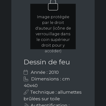
Image protégée
par le droit
d'auteur (icône de
verrouillage dans
le coin supérieur
droit pour y
accéder)
Dessin de feu
Année : 2010
Dimensions : cm
40x40
Technique : allumettes
brûlées sur toile
Authentification :