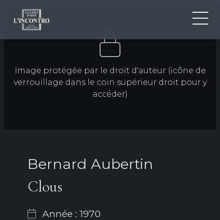
QUI SOMMES-NOU
IT
EN
NEWS ED EVENTS
Image protégée par le droit d'auteur (icône de
FR
verrouillage dans le coin supérieur droit pour y
ARTISTES ET ŒUVRES
accéder)
EXPOSITIONS
CONTACTS
Bernard Aubertin
Clous
Année : 1970