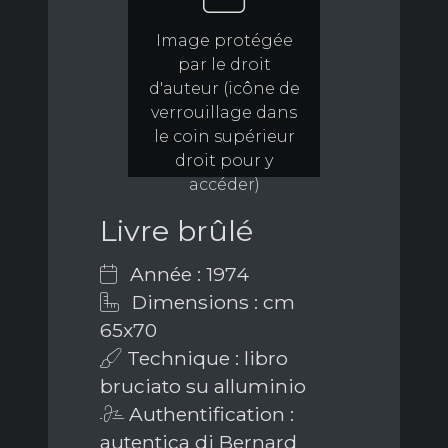
Image protégée
par le droit
d'auteur (icône de
verrouillage dans
le coin supérieur
droit pour y
accéder)
Livre brûlé
Année : 1974
Dimensions : cm
65x70
Technique : libro
bruciato su alluminio
Authentification :
autentica di Bernard