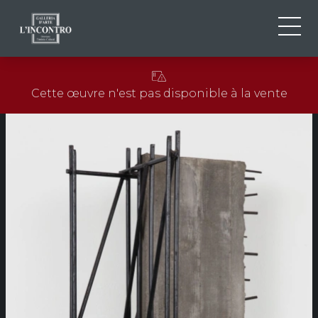
QUI SOMMES-NOU
IT
Cette œuvre n'est pas disponible à la vente
EN
NEWS ED EVENTS
FR
ARTISTES ET ŒUVRES
EXPOSITIONS
CONTACTS