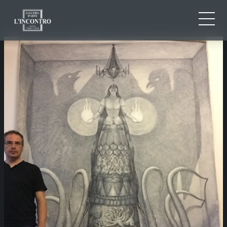
QUI SOMMES-NOU
IT
EN
NEWS ED EVENTS
FR
ARTISTES ET ŒUVRES
EXPOSITIONS
CONTACTS