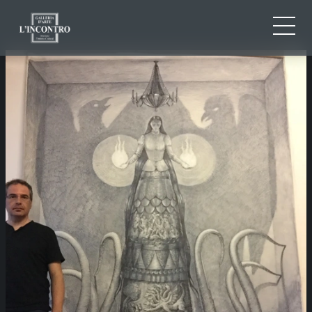
ABOUT US
IT
EN
NEWS AND EVENTS
FR
ARTISTS AND WORKS
EXHIBITIONS
CONTACTS