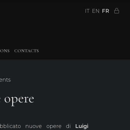
IT
EN
FR
IONS
CONTACTS
ents
 opere
bblicato nuove opere di
Luigi