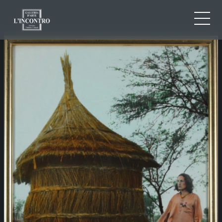
ABOUT US
IT
EN
NEWS AND EVENTS
FR
ARTISTS AND WORKS
EXHIBITIONS
CONTACTS