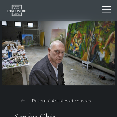
QUI SOMMES-NOU
IT
EN
NEWS ED EVENTS
FR
ARTISTES ET ŒUVRES
EXPOSITIONS
CONTACTS
Retour à Artistes et œuvres
Sandro Chia