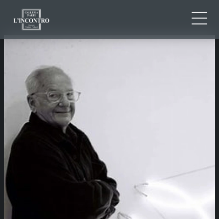
QUI SOMMES-NOU
IT
EN
NEWS ED EVENTS
FR
ARTISTES ET ŒUVRES
EXPOSITIONS
CONTACTS