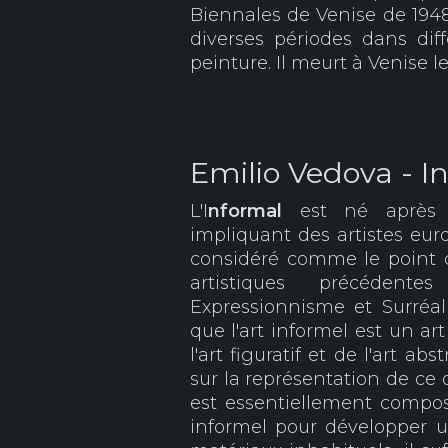
Biennales de Venise de 1948
diverses périodes dans dif
peinture. Il meurt à Venise l
Emilio Vedova - I
L'I
nformal
est né après 
impliquant des artistes euro
considéré comme le point 
artistiques précédent
Expressionnisme et Surré
que l'art informel est un ar
l'art figuratif et de l'art abst
sur la représentation de ce q
est essentiellement compos
informel pour développer 