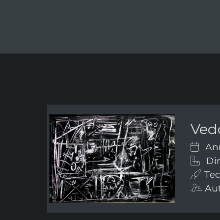
Ved
Ann
Dim
Tec
Aut