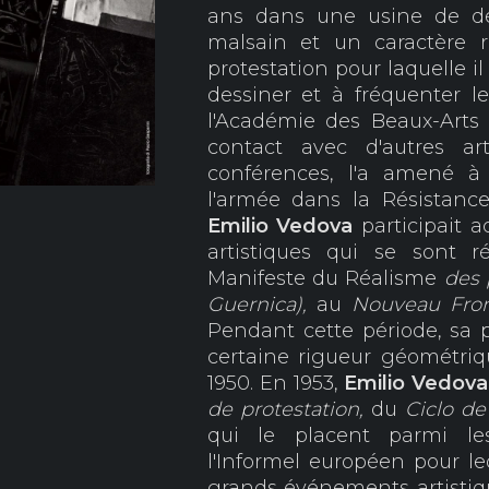
ans dans une usine de déc
malsain et un caractère r
protestation pour laquelle i
dessiner et à fréquenter le
l'Académie des Beaux-Arts
contact avec d'autres art
conférences, l'a amené à r
l'armée dans la Résistanc
Emilio Vedova
participait a
artistiques qui se sont r
Manifeste du Réalisme
des 
Guernica),
au
Nouveau Fron
Pendant cette période, sa p
certaine rigueur géométriq
1950. En 1953,
Emilio Vedova
de protestation,
du
C
iclo de
qui le placent parmi le
l'Informel européen pour leq
grands événements artistique