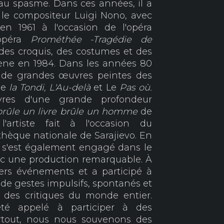
au spasme. Dans ces années, il a
c le compositeur Luigi Nono, avec
 en 1961 à l'occasion de l'opéra
'opéra
Prométhée -Tragédie de
 des croquis, des costumes et des
cène en 1984. Dans les années 80
ur de grandes œuvres peintes des
de
la Tondi,
L'Au-delà
et Le
Pas où.
vres d'une grande profondeur
brûle un livre brûle un homme
de
l'artiste fait à l'occasion du
hèque nationale de Sarajievo. En
a
s'est également engagé dans le
ec une production remarquable. À
ivers événements et a participé à
te de gestes impulsifs, spontanés et
on des critiques du monde entier.
été appelé à participer à des
rtout, nous nous souvenons des