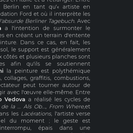
 à Berlin en tant qu'« artiste en
dation Ford et où il interprète les
l'absurde Berliner Tagebuch.
Avec
va
a l'intention de surmonter le
 en créant un terrain d'entente
inture. Dans ce cas, en fait, les
sol, le support est généralement
x côtés et plusieurs planches sont
es afin qu'ils se soutiennent
mi
la peinture est polythémique
 collages, graffitis, combustions,
ectateur peut tourner autour de
gir avec l'œuvre elle-même. Entre
io Vedova
a réalisé les cycles de
de la ... Als Ob...
,
From Where,
et
dans les
Lacérations,
l'artiste verse
tiel du moment ; le geste est
f, interrompu, épais dans une