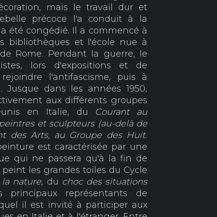
oration, mais le travail dur et
ebelle précoce l'a conduit à la
l a été congédié. Il a commencé à
s bibliothèques et l'école nue à
 de Rome. Pendant la guerre, le
istes, lors d'expositions et de
ejoindre l'antifascisme, puis à
e. Jusque dans les années 1950,
ctivement aux différents groupes
éunis en Italie, du
Courant au
peintres et sculpteurs (au-delà de
t des Arts,
au Groupe des Huit.
einture est caractérisée par une
ue qui ne passera qu'à la fin de
peint les grandes toiles du Cycle
 la nature,
du
choc des situations
s principaux représentants de
uel il est invité à participer aux
s en Italie et à l'étranger. Entre