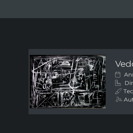
Ved
Ann
Dim
Tecn
Aut