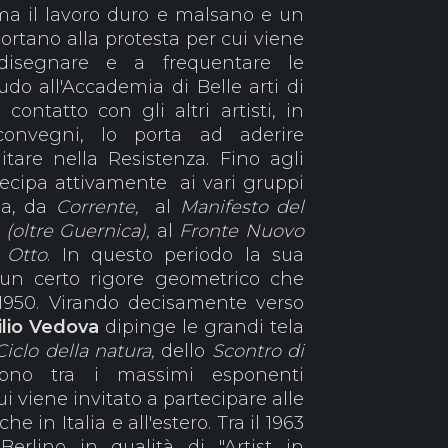
 ma il lavoro duro e malsano e un
portano alla protesta per cui viene
 disegnare e a frequentare le
udo all'Accademia di Belle arti di
ontatto con gli altri artisti, in
onvegni, lo porta ad aderire
itare nella Resistenza. Fino agli
ecipa attivamente ai vari gruppi
lia, da
Corrente,
al
Manifesto del
 (oltre Guernica),
al
Fronte Nuovo
 Otto
.
In questo periodo la sua
a un certo rigore geometrico che
 1950. Virando decisamente verso
lio Vedova
dipinge le grandi tela
C
iclo della natura,
dello
Scontro di
no tra i massimi esponenti
i viene invitato a partecipare alle
e in Italia e all'estero. Tra il 1963
Berlino in qualità di "Artist in