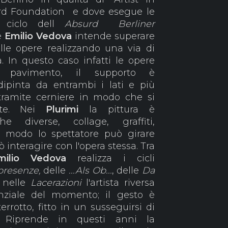
Ford Foundation e dove esegue le
l ciclo dell
Absurd Berliner
e
Emilio Vedova
intende superare
lle opere realizzando una via di
. In questo caso infatti le opere
 pavimento, il supporto è
ipinta da entrambi i lati e più
 tramite cerniere in modo che si
nte. Nei
Plurimi
la pittura è
e diverse, collage, graffiti,
o modo lo spettatore può girare
ò interagire con l'opera stessa. Tra
milio Vedova
realizza i cicli
resenze,
delle
...Als Ob...
, delle
Da
e nelle
Lacerazioni
l'artista riversa
enziale del momento; il gesto è
errotto, fitto in un susseguirsi di
. Riprende in questi anni la