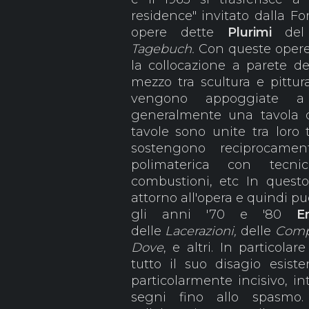
residence" invitato dalla 
opere dette
Plurimi
de
Tagebuch.
Con queste oper
la collocazione a parete de
mezzo tra scultura e pittura
vengono appoggiate a
generalmente una tavola d
tavole sono unite tra loro
sostengono reciprocame
polimaterica con tecnich
combustioni, etc In quest
attorno all'opera e quindi pu
gli anni '70 e '80
E
delle
Lacerazioni,
delle
Comp
Dove
, e altri. In particolar
tutto il suo disagio esist
particolarmente incisivo, int
segni fino allo spasmo