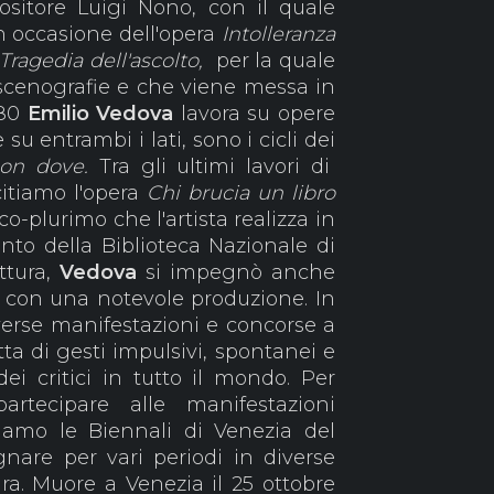
ositore Luigi Nono, con il quale
in occasione dell'opera
Intolleranza
ragedia dell'ascolto,
per la quale
 scenografie e che viene messa in
'80
Emilio Vedova
lavora su opere
su entrambi i lati, sono i cicli dei
on dove.
Tra gli ultimi lavori di
citiamo l'opera
Chi brucia un libro
co-plurimo che l'artista realizza in
o della Biblioteca Nazionale di
ittura,
Vedova
si impegnò anche
ne con una notevole produzione. In
verse manifestazioni e concorse a
atta di gesti impulsivi, spontanei e
 dei critici in tutto il mondo. Per
rtecipare alle manifestazioni
diamo le Biennali di Venezia del
nare per vari periodi in diverse
ra. Muore a Venezia il 25 ottobre