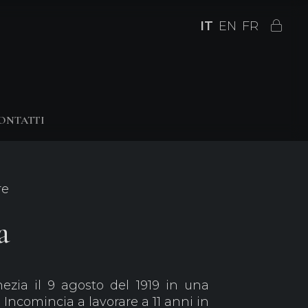
IT
EN
FR
ONTATTI
re
a
zia il 9 agosto del 1919 in una
 Incomincia a lavorare a 11 anni in