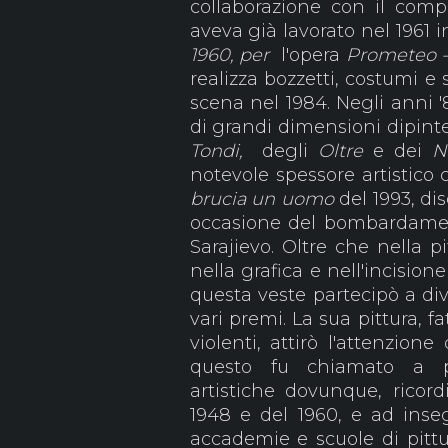
collaborazione con il comp
aveva già lavorato nel 1961 
1960, per
l'opera
Prometeo -T
realizza bozzetti, costumi e
scena nel 1984. Negli anni 
di grandi dimensioni dipinte 
Tondi,
degli
Oltre
e dei
N
notevole spessore artistico 
brucia un uomo
del 1993, dis
occasione del bombardament
Sarajievo. Oltre che nella p
nella grafica e nell'incisio
questa veste partecipò a di
vari premi. La sua pittura, f
violenti, attirò l'attenzione
questo fu chiamato a pa
artistiche dovunque, ricor
1948 e del 1960, e ad inseg
accademie e scuole di pittu