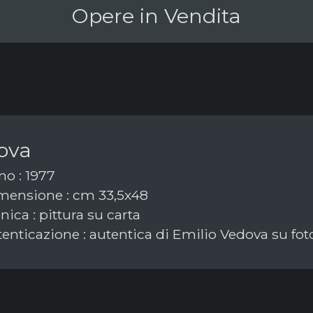
Opere in Vendita
ova
o : 1977
ensione : cm 33,5x48
ica : pittura su carta
enticazione : autentica di Emilio Vedova su fot