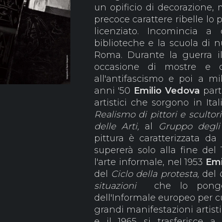
un opificio di decorazione,
precoce carattere ribelle lo 
licenziato. Incomincia a
biblioteche e la scuola di n
Roma. Durante la guerra il c
occasione di mostre e c
all'antifascismo e poi a mil
anni '50
Emilio Vedova
part
artistici che sorgono in Ita
Realismo di pittori e scultori
delle Arti,
al
Gruppo degli
pittura è caratterizzata d
supererà solo alla fine del
l'arte informale, nel 1953
Emi
del
Ciclo della protesta,
del
situazioni
che lo pongo
dell'Informale europeo per cu
grandi manifestazioni artistich
e il 1965 si trasferisce a 