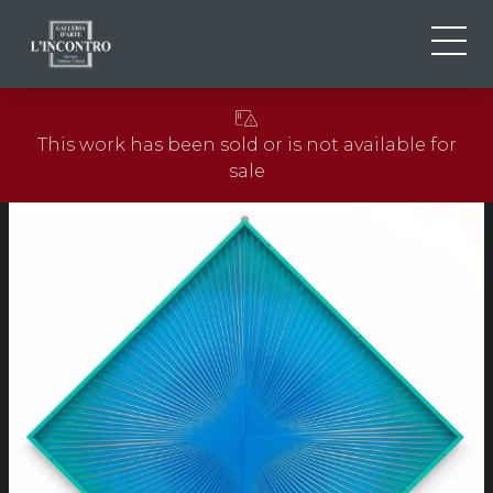
ABOUT US
IT
This work has been sold or is not available for
EN
NEWS AND EVENTS
sale
FR
ARTISTS AND WORKS
EXHIBITIONS
CONTACTS