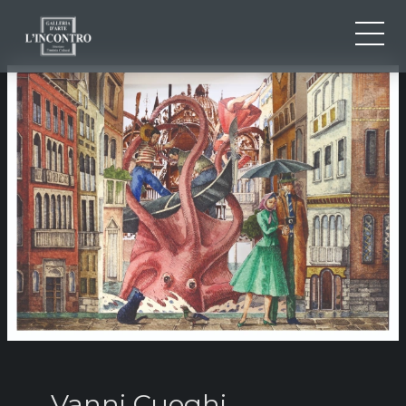
CHI SIAMO
IT
EN
NEWS ED EVENTI
FR
ARTISTI E OPERE
MOSTRE
CONTATTI
Vanni Cuoghi