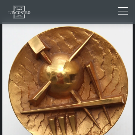
CHI SIAMO
IT
EN
NEWS ED EVENTI
FR
ARTISTI E OPERE
MOSTRE
CONTATTI