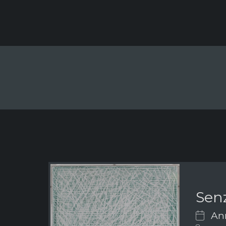
Senz
Ann