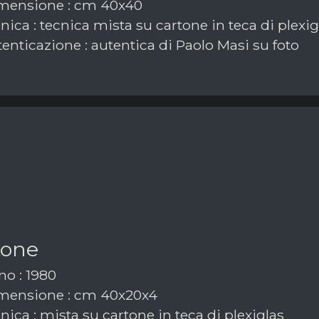
mensione : cm 40x40
ica : tecnica mista su cartone in teca di plexig
enticazione : autentica di Paolo Masi su foto
tone
o : 1980
mensione : cm 40x20x4
ica : mista su cartone in teca di plexiglas