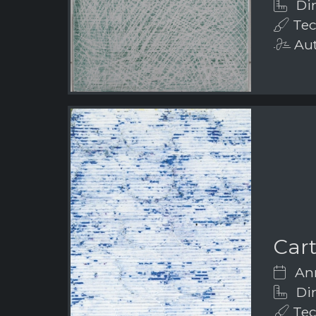
Di
Tecn
Aut
Car
Ann
Di
Tecn