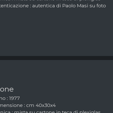
enticazione : autentica di Paolo Masi su foto
tone
o : 1977
mensione : cm 40x30x4
ica : mista su cartone in teca di plexiglas