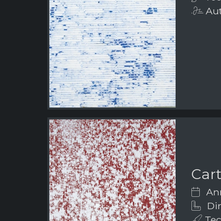
Aut
Car
Ann
Di
Tecn