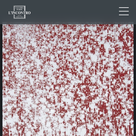
CHI SIAMO
IT
EN
NEWS ED EVENTI
FR
ARTISTI E OPERE
MOSTRE
CONTATTI