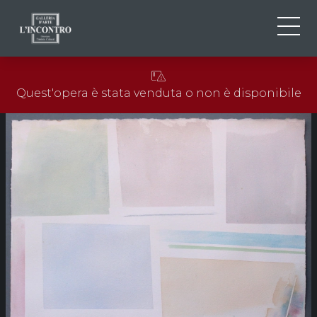
CHI SIAMO
IT
Quest'opera è stata venduta o non è disponibile
EN
NEWS ED EVENTI
FR
ARTISTI E OPERE
MOSTRE
CONTATTI