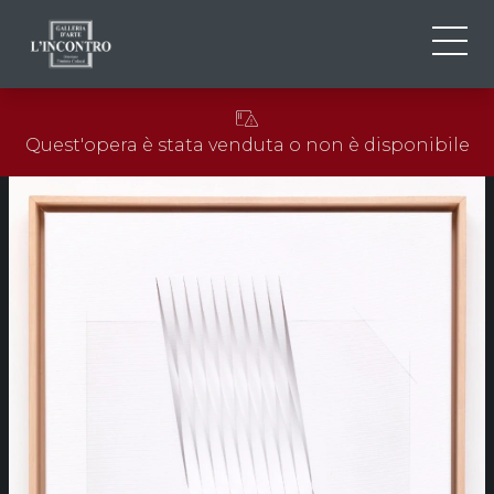
CHI SIAMO
IT
Quest'opera è stata venduta o non è disponibile
EN
NEWS ED EVENTI
FR
ARTISTI E OPERE
MOSTRE
CONTATTI