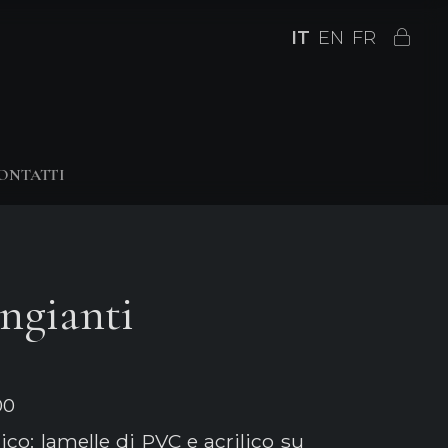
IT
EN
FR
ONTATTI
ngianti
00
ico: lamelle di PVC e acrilico su