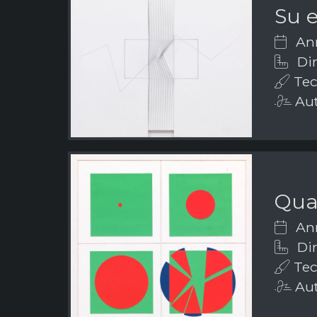
Su e
Ann
Dim
Tecn
Aut
Quad
Ann
Di
Tec
Aut