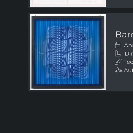
Bar
Ann
Dim
Tec
Aut