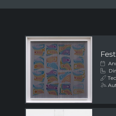
Fest
Ann
Dim
Tecn
Aut