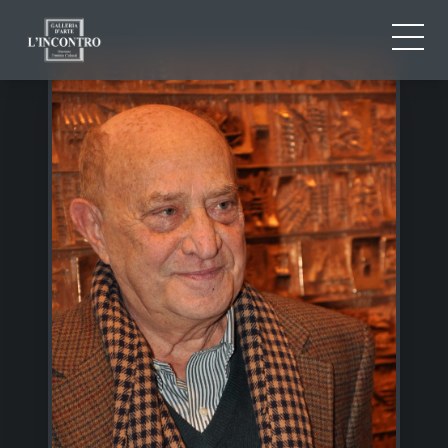
CHI SIAMO
IT
EN
NEWS ED EVENTI
FR
ARTISTI E OPERE
MOSTRE
CONTATTI