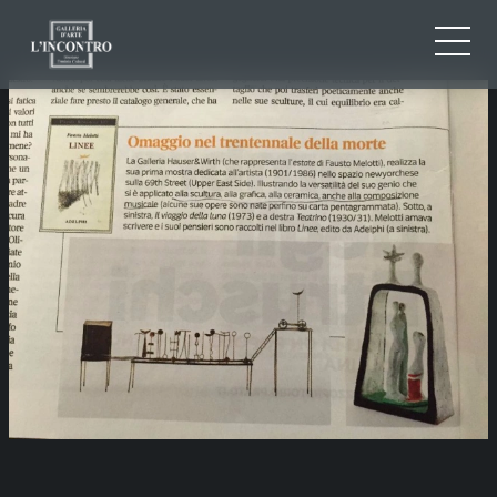
CHI SIAMO
IT
EN
NEWS ED EVENTI
FR
ARTISTI E OPERE
MOSTRE
CONTATTI