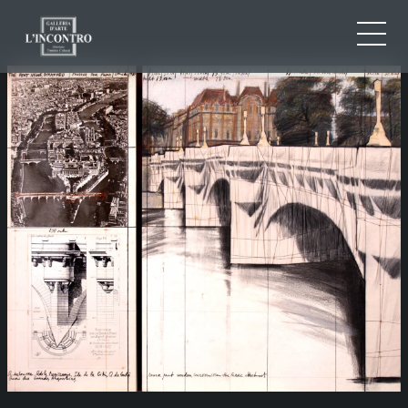
CHI SIAMO
IT
EN
NEWS ED EVENTI
FR
ARTISTI E OPERE
MOSTRE
CONTATTI