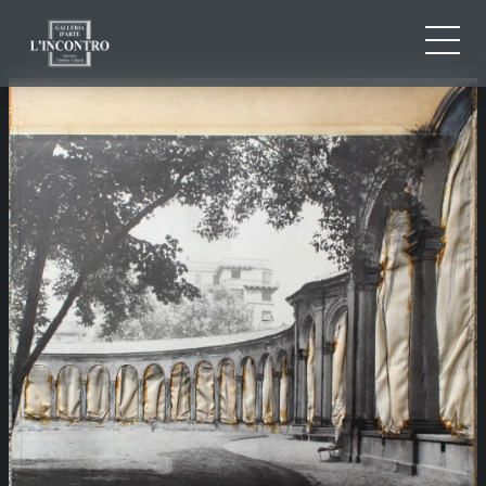
CHI SIAMO
IT
EN
NEWS ED EVENTI
FR
ARTISTI E OPERE
MOSTRE
CONTATTI