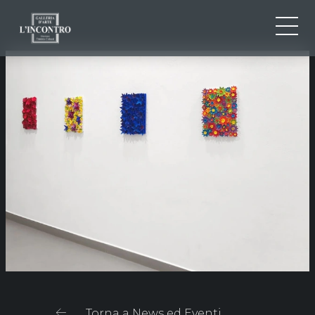
CHI SIAMO
IT
EN
NEWS ED EVENTI
FR
ARTISTI E OPERE
MOSTRE
CONTATTI
Torna a News ed Eventi