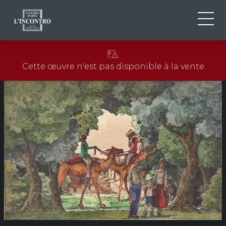
QUI SOMMES-NOU
IT
Cette œuvre n'est pas disponible à la vente
EN
NEWS ED EVENTS
FR
ARTISTES ET ŒUVRES
EXPOSITIONS
CONTACTS