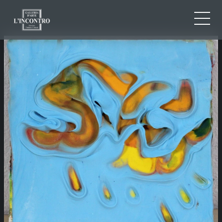
QUI SOMMES-NOU
IT
EN
NEWS ED EVENTS
FR
ARTISTES ET ŒUVRES
EXPOSITIONS
CONTACTS