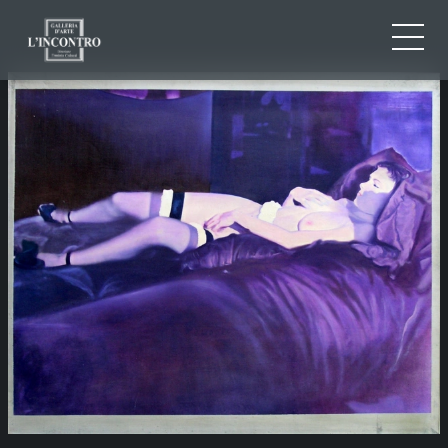
QUI SOMMES-NOU
IT
EN
NEWS ED EVENTS
FR
ARTISTES ET ŒUVRES
EXPOSITIONS
CONTACTS