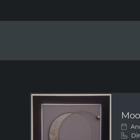
Mo
Ann
Dim