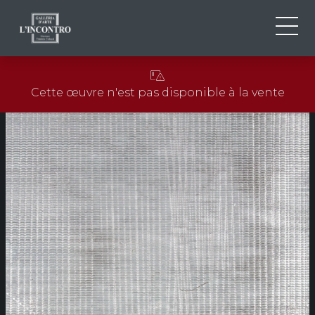
QUI SOMMES-NOU
IT
Cette œuvre n'est pas disponible à la vente
EN
NEWS ED EVENTS
FR
ARTISTES ET ŒUVRES
EXPOSITIONS
CONTACTS