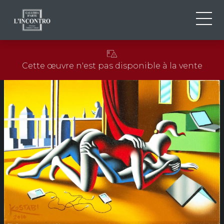
QUI SOMMES-NOU
IT
Cette œuvre n'est pas disponible à la vente
EN
NEWS ED EVENTS
FR
ARTISTES ET ŒUVRES
EXPOSITIONS
CONTACTS