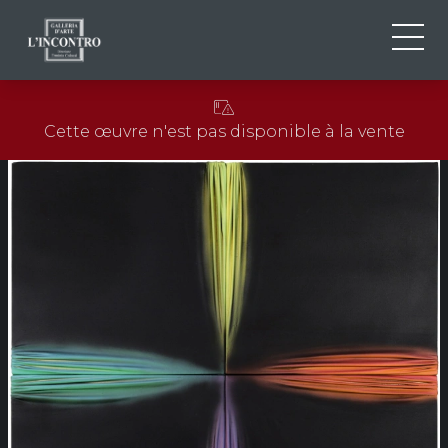
QUI SOMMES-NOU
IT
Cette œuvre n'est pas disponible à la vente
EN
NEWS ED EVENTS
FR
ARTISTES ET ŒUVRES
EXPOSITIONS
CONTACTS