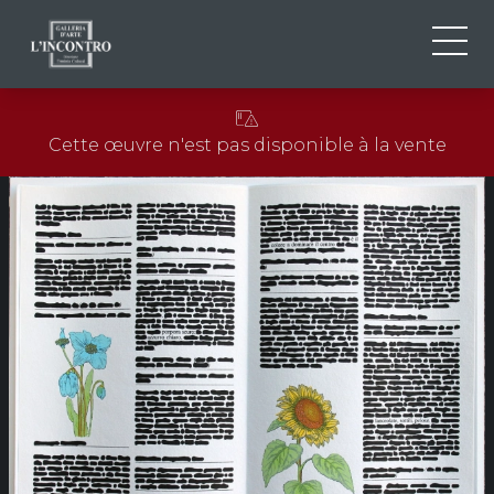
QUI SOMMES-NOU
IT
Cette œuvre n'est pas disponible à la vente
EN
NEWS ED EVENTS
FR
ARTISTES ET ŒUVRES
EXPOSITIONS
CONTACTS