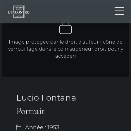
QUI SOMMES-NOU
IT
EN
NEWS ED EVENTS
Image protégée par le droit d'auteur (icône de
FR
verrouillage dans le coin supérieur droit pour y
ARTISTES ET ŒUVRES
accéder)
EXPOSITIONS
CONTACTS
Lucio Fontana
Portrait
Année : 1953