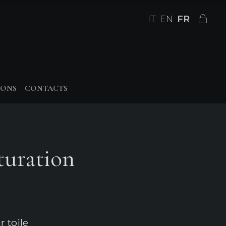
IT
EN
FR
IONS
CONTACTS
turation
 toile