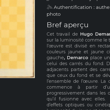
Authentification : auth
photo
Bref aperçu
Cet travail de
Hugo
Dema
sur la luminosité comme le t
l’œuvre est divisé en rect
couleurs jaune et jaune c
gauche
, Demarco
place un 
celui des carrés du fond. 
adjacents partent des car
que ceux du fond et se dév
l’ensemble de l’œuvre. La 
commence à partir d’u
progressivement dans les d
qu’il fusionne avec elle
d’effets optiques ou cinét