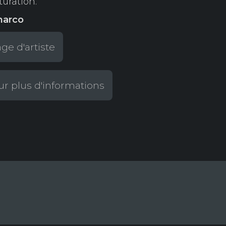
turation.
marco
e d'artiste
r plus d'informations