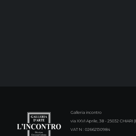
Galleria incontro
via XXVI Aprile, 38 - 25032 CHIARI (B
VAT N : 02662130984