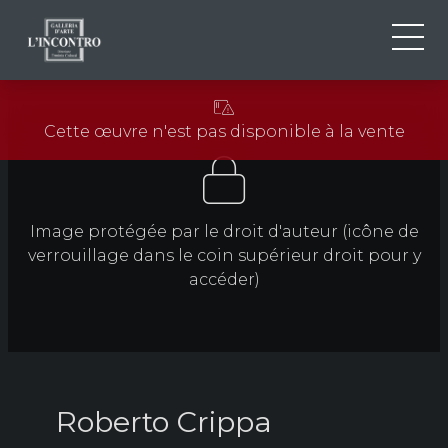
QUI SOMMES-NOU
IT
Cette œuvre n'est pas disponible à la vente
EN
NEWS ED EVENTS
FR
ARTISTES ET ŒUVRES
EXPOSITIONS
Image protégée par le droit d'auteur (icône de
CONTACTS
verrouillage dans le coin supérieur droit pour y
accéder)
Roberto Crippa