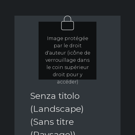
Image protégée
par le droit
d'auteur (icône de
verrouillage dans
le coin supérieur
droit pour y
accéder)
Senza titolo
(Landscape)
(Sans titre
(Paysage))