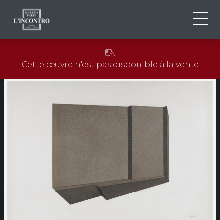
QUI SOMMES-NOU
IT
Cette œuvre n'est pas disponible à la vente
EN
NEWS ED EVENTS
FR
ARTISTES ET ŒUVRES
EXPOSITIONS
CONTACTS