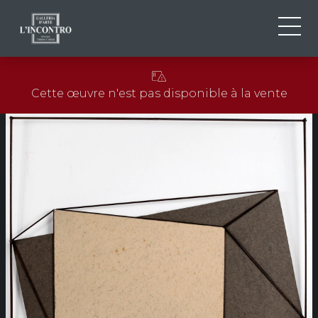
QUI SOMMES-NOU
IT
Cette œuvre n'est pas disponible à la vente
EN
NEWS ED EVENTS
FR
ARTISTES ET ŒUVRES
EXPOSITIONS
CONTACTS