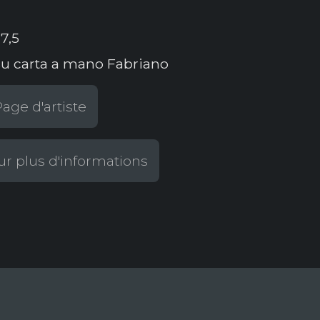
7,5
su carta a mano Fabriano
age d'artiste
r plus d'informations