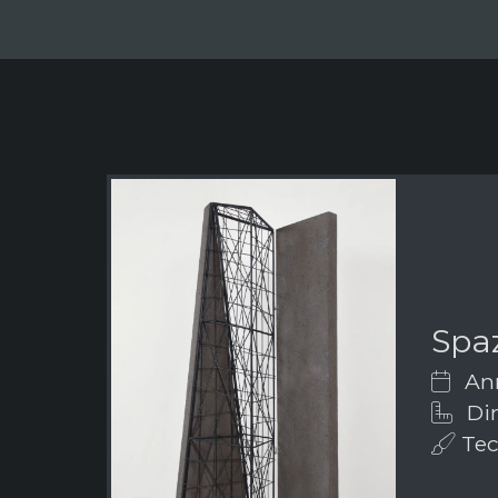
Spaz
Ann
Dim
Tec