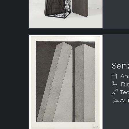
Senz
Ann
Dim
Tec
Aut