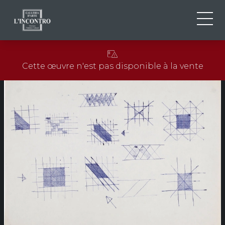
QUI SOMMES-NOU
IT
Cette œuvre n'est pas disponible à la vente
EN
NEWS ED EVENTS
FR
ARTISTES ET ŒUVRES
EXPOSITIONS
CONTACTS