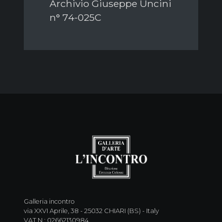
Archivio Giuseppe Uncini
n° 74-025C
Galleria incontro
via XXVI Aprile, 38 - 25032 CHIARI (BS) - Italy
VAT N : 02662130984