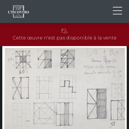
QUI SOMMES-NOU
IT
Cette œuvre n'est pas disponible à la vente
EN
NEWS ED EVENTS
FR
ARTISTES ET ŒUVRES
EXPOSITIONS
CONTACTS