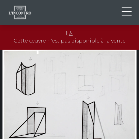
QUI SOMMES-NOU
IT
Cette œuvre n'est pas disponible à la vente
EN
NEWS ED EVENTS
FR
ARTISTES ET ŒUVRES
EXPOSITIONS
CONTACTS