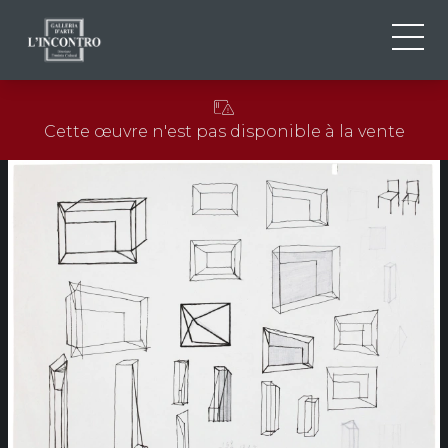
QUI SOMMES-NOU
IT
Cette œuvre n'est pas disponible à la vente
EN
NEWS ED EVENTS
FR
ARTISTES ET ŒUVRES
EXPOSITIONS
CONTACTS