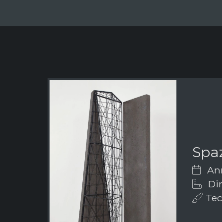
Spaz
Ann
Dim
Tec