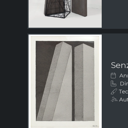
Senz
Ann
Dim
Tec
Aut