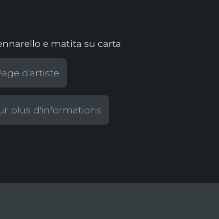
ennarello e matita su carta
age d'artiste
r plus d'informations