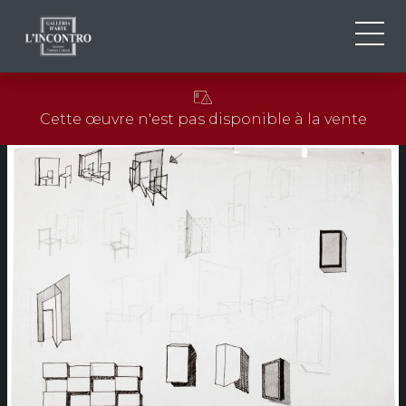
QUI SOMMES-NOU
IT
Cette œuvre n'est pas disponible à la vente
EN
NEWS ED EVENTS
FR
ARTISTES ET ŒUVRES
EXPOSITIONS
CONTACTS