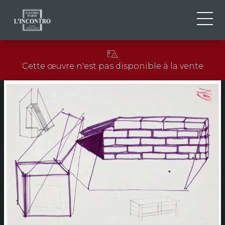
QUI SOMMES-NOU
IT
Cette œuvre n'est pas disponible à la vente
EN
NEWS ED EVENTS
FR
ARTISTES ET ŒUVRES
EXPOSITIONS
CONTACTS