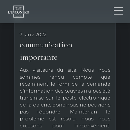
QUI SOMMES-NOU
IT
7 janv. 2022
EN
NEWS ED EVENTS
communication
FR
ARTISTES ET ŒUVRES
importante
EXPOSITIONS
CONTACTS
Aux visiteurs du site. Nous nous
sommes rendu compte que
récemment le form de la demande
d’information des œuvres n’a pas été
transmise sur le poste électronique
de la galerie, donc nous ne pouvions
pas répondre. Maintenan le
problème est résolu; nous nous
excusons pour l'inconvénient.