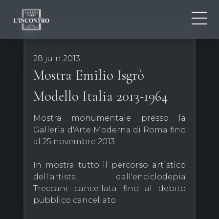
QUI SOMMES-NOU
IT
28 juin 2013
EN
NEWS ED EVENTS
Mostra Emilio Isgrò
FR
ARTISTES ET ŒUVRES
Modello Italia 2013-1964
EXPOSITIONS
CONTACTS
Mostra monumentale presso la
Galleria d'Arte Moderna di Roma fino
al 25 novembre 2013.
In mostra tutto il percorso artistico
dell'artista, dall'enciclodepia
Treccani cancellata fino al debito
pubblico cancellato